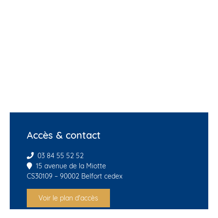
Accès & contact
03 84 55 52 52
15 avenue de la Miotte
CS30109 – 90002 Belfort cedex
Voir le plan d'accès