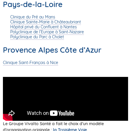
Pays-de-la-Loire
Clinique du Pré au Mans
Clinique Sainte-Marie à Châteaubriant
Hôpital privé du Confluent à Nantes
Polyclinique de l’Europe à Saint-Nazaire
Polyclinique du Parc à Cholet
Provence Alpes Côte d’Azur
Clinique Saint-François
à Nice
Le Groupe Vivalto Santé a fait le choix d’un modèle
d’organisation originale :
la Troisième Voie
.