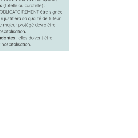
s
(tutelle ou curatelle) :
oit OBLIGATOIREMENT être signée
i justifiera sa qualité de tuteur
Le majeur protégé devra être
pitalisation.
dantes :
elles doivent être
hospitalisation.