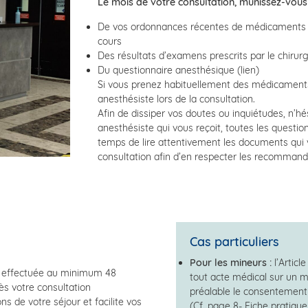
Le mois de votre consultation, munissez-vous 
De vos ordonnances récentes de médicaments c
cours
Des résultats d’examens prescrits par le chirur
Du questionnaire anesthésique (lien)
Si vous prenez habituellement des médicaments
anesthésiste lors de la consultation.
Afin de dissiper vos doutes ou inquiétudes, n’h
anesthésiste qui vous reçoit, toutes les questio
temps de lire attentivement les documents qui 
consultation afin d’en respecter les recommand
Cas particuliers
Pour les mineurs :
l’Articl
tre effectuée au minimum 48
tout acte médical sur un m
rès votre consultation
préalable le consentement
ns de votre séjour et facilite vos
(Cf. page 8- Fiche pratique