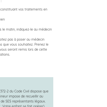
:
onstituant vos traitements en
gien
 le matin, indiquez-le au médecin
ésitez pas à poser au médecin
ns que vous souhaitez. Prenez le
vous seront remis lors de cette
ations.
e 372-2 du Code Civil dispose que
ineur impose de recueillir au
 de SES représentants légaux.
 : Votre enfant se fait opérer)