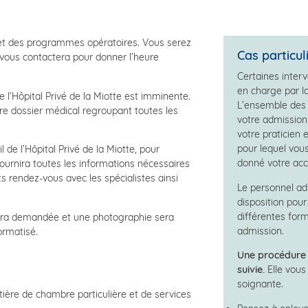
e et des programmes opératoires. Vous serez
Cas particul
ui vous contactera pour donner l’heure
Certaines inter
en charge par la
e l’Hôpital Privé de la Miotte est imminente.
L’ensemble des 
re dossier médical regroupant toutes les
votre admission 
votre praticien e
pour lequel vou
 de l’Hôpital Privé de la Miotte, pour
donné votre acc
fournira toutes les informations nécessaires
ts rendez-vous avec les spécialistes ainsi
Le personnel adm
disposition pour
différentes form
s sera demandée et une photographie sera
admission.
ormatisé.
Une procédure 
suivie.
Elle vous
soignante.
ière de chambre particulière et de services