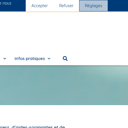
ue nous
s cliniques
Accepter
Nous rejoindre
Refuser
Réglages
e
Infos pratiques
miers, d’aides-soignantes et de