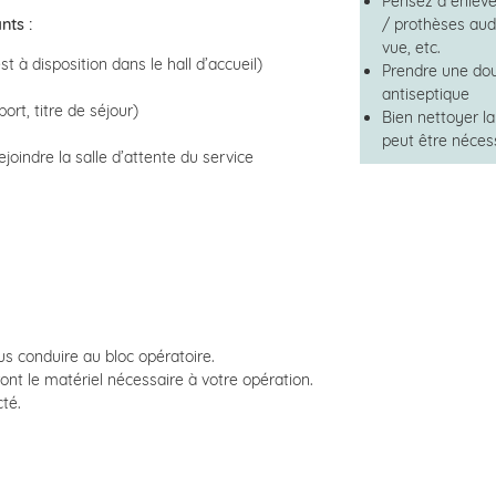
Pensez à enlever
/ prothèses audi
nts :
vue, etc.
t à disposition dans le hall d’accueil)
Prendre une do
antiseptique
port, titre de séjour)
Bien nettoyer l
peut être néces
oindre la salle d’attente du service
s conduire au bloc opératoire.
ont le matériel nécessaire à votre opération.
cté.