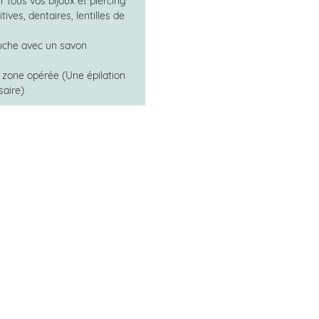
 tous vos bijoux et piercing
tives, dentaires, lentilles de
uche avec un savon
a zone opérée (Une épilation
saire)