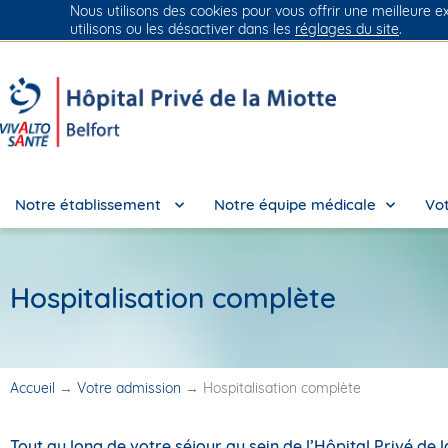
Nous utilisons des cookies pour vous offrir une meilleure e
Groupe Vivalto Santé
Entre nous, la vie
utilisons ou les désactiver dans les
réglages du site
.
Notre établissement
Notre équipe médicale
Vot
Hospitalisation complète
Accueil
→
Votre admission
→
Hospitalisation complète
Tout au long de votre séjour au sein de l’Hôpital Privé de 