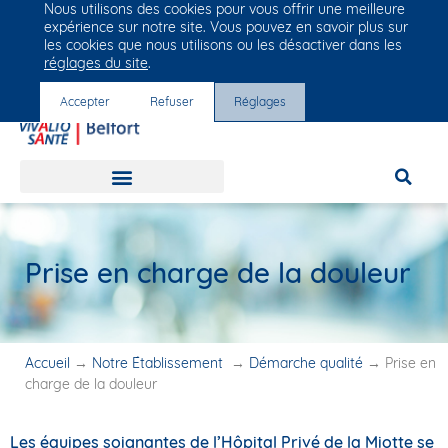
Nous utilisons des cookies pour vous offrir une meilleure
Groupe Vivalto Santé
expérience sur notre site. Vous pouvez en savoir plus sur
Entre nous, la vie
les cookies que nous utilisons ou les désactiver dans les
réglages du site
.
Accepter
Refuser
Réglages
Prise en charge de la douleur
Accueil
→
Notre Établissement
→
Démarche qualité
→
Prise en
charge de la douleur
Les équipes soignantes de l’Hôpital Privé de la Miotte se