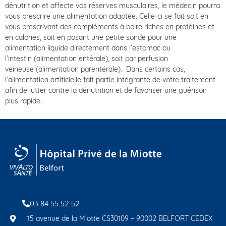
dénutrition et affecte vos réserves musculaires, le médecin pourra
vous prescrire une alimentation adaptée. Celle-ci se fait soit en
vous prescrivant des compléments à boire riches en protéines et
en calories, soit en posant une petite sonde pour une
alimentation liquide directement dans l’estomac ou
l’intestin (alimentation entérale), soit par perfusion
veineuse (alimentation parentérale). Dans certains cas,
l’alimentation artificielle fait partie intégrante de votre traitement
afin de lutter contre la dénutrition et de favoriser une guérison
plus rapide.
03 84 55 52 52
15 avenue de la Miotte CS30109 – 90002 BELFORT CEDEX