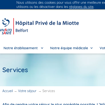
Nous utilisons des cookies pour vous offrir une meilleure e
Groupe Vivalto Santé
Entre nous, la vie
utilisons ou les désactiver dans les
réglages du site
.
Notre établissement
Notre équipe médicale
Vot
Services
Accueil
→
Votre séjour
→
Services
Afin de rendre votre séjour le plus agréable possible, L’Hôp