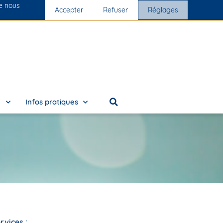
ue nous
s cliniques
Accepter
Nous rejoindre
Refuser
Réglages
e
Infos pratiques
rvices :