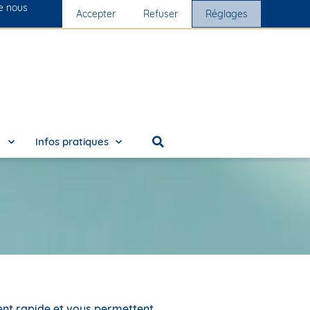
ue nous
s cliniques
Accepter
Nous rejoindre
Refuser
Réglages
e
Infos pratiques
ment rapide et vous permettent