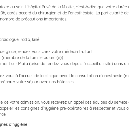
re au sein L’Hôpital Privé de la Miotte, c’est-à-dire que votre durée d
0h, après accord du chirurgien et de l’anesthésiste. La particularité de
n nombre de précautions importantes.
rdiologue, radio, kiné
s de glace, rendez-vous chez votre médecin traitant
t (membre de la famille ou ami(e))
ment sur Maiia (prise de rendez-vous depuis l’accueil du site) dans un
z-vous à l’accueil de la clinique avant la consultation d’anesthésie (mu
ur préparer votre séjour avec nos hôtesses.
lle de votre admission, vous recevrez un appel des équipes du service
appeler les consignes d’hygiène pré-opératoires à respecter et vous c
ice.
nes d’hygiène :