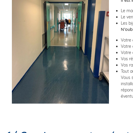
Il est
Le maq
Le ver
Les bi
N’oub
Votre 
Votre 
Votre 
Vos ré
Vos ra
Tout a
Vous s
instal
répond
éventu