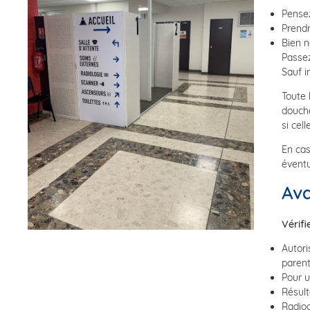
Pensez
Prendr
Bien n
Passez
Sauf i
Toute 
douche
si cell
En cas
éventu
Ava
Vérifi
Autori
parent
Pour u
Résult
Radiog