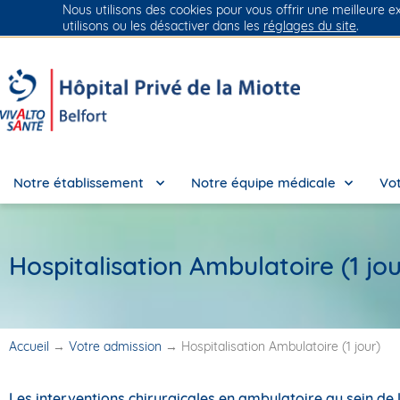
Nous utilisons des cookies pour vous offrir une meilleure e
Groupe Vivalto Santé
Entre nous, la vie
utilisons ou les désactiver dans les
réglages du site
.
Notre établissement
Notre équipe médicale
Vot
Hospitalisation Ambulatoire (1 jou
Accueil
→
Votre admission
→
Hospitalisation Ambulatoire (1 jour)
Les interventions chirurgicales en ambulatoire au sein de