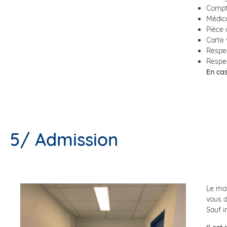
Compte
Médica
Pièce 
Carte 
Respec
Respec
En ca
5/ Admission
Le mat
vous d
Sauf i