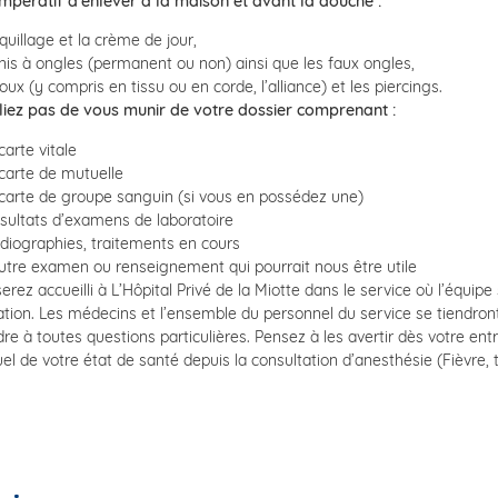
 impératif d’enlever à la maison et avant la douche :
uillage et la crème de jour,
nis à ongles (permanent ou non) ainsi que les faux ongles,
joux (y compris en tissu ou en corde, l’alliance) et les piercings.
liez pas de vous munir de votre dossier comprenant :
carte vitale
carte de mutuelle
carte de groupe sanguin (si vous en possédez une)
sultats d’examens de laboratoire
diographies, traitements en cours
utre examen ou renseignement qui pourrait nous être utile
erez accueilli à L’Hôpital Privé de la Miotte dans le service où l’équipe
lation. Les médecins et l’ensemble du personnel du service se tiendront
re à toutes questions particulières. Pensez à les avertir dès votre e
el de votre état de santé depuis la consultation d’anesthésie (Fièvre, 