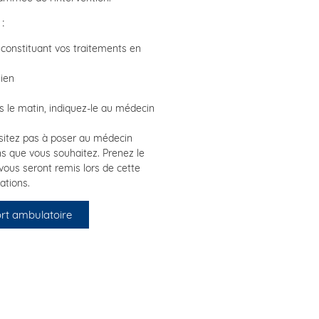
:
onstituant vos traitements en
gien
 le matin, indiquez-le au médecin
ésitez pas à poser au médecin
ns que vous souhaitez. Prenez le
vous seront remis lors de cette
ations.
rt ambulatoire