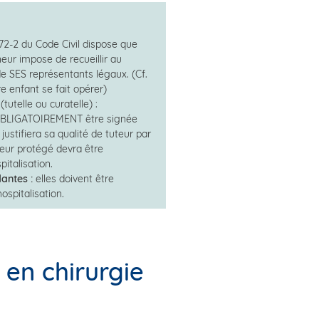
372-2 du Code Civil dispose que
eur impose de recueillir au
e SES représentants légaux. (Cf.
e enfant se fait opérer)
(tutelle ou curatelle) :
t OBLIGATOIREMENT être signée
justifiera sa qualité de tuteur par
jeur protégé devra être
talisation.
antes :
elles doivent être
spitalisation.
en chirurgie