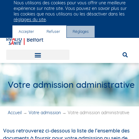
Nous utilisons des cookies pour vous offrir une meilleure
Groupe Vivalto Santé
expérience sur notre site. Vous pouvez en savoir plus sur
Entre nous, la vie
les cookies que nous utilisons ou les désactiver dans les
réglages du site
.
Accepter
Refuser
Réglages
Votre admission administrative
Accueil
→
Votre admission
→
Votre admission administrative
Vous retrouverez ci-dessous la liste de l’ensemble des
documents à fournir pour votre admission au sein de