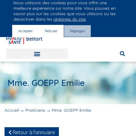
Nous utilisons des cookies pour vous offrir une
Groupe Vivalto Santé
meilleure expérience sur notre site. Vous pouvez en
Entre nous, la vie
savoir plus sur les cookies que nous utilisons ou les
désactiver dans les
réglages du site
.
Accepter
Refuser
Réglages
Mme. GOEPP Emilie
Accueil
→
Praticiens
→
Mme. GOEPP Emilie
Retour à l'annuaire