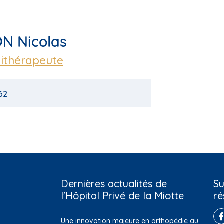
N Nicolas
ithérapeute
62
Dernières actualités de
Su
l'Hôpital Privé de la Miotte
ré
Une innovation majeure en orthopédie au