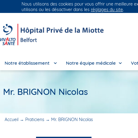
Nous utilisons des cookies pour vous offrir une meilleure e
Groupe Vivalto Santé
Entre nous, la vie
utilisons ou les désactiver dans les
réglages du site
.
Notre établissement
Notre équipe médicale
Vot
Mr. BRIGNON Nicolas
Accueil
→
Praticiens
→
Mr. BRIGNON Nicolas