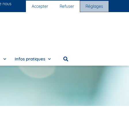
ue nous
s cliniques
Nous rejoindre
Accepter
Refuser
Réglages
e
Infos pratiques