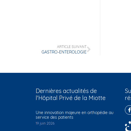
ARTICLE SUIVANT
GASTRO-ENTEROLOGIE
Dernières actualités de
Su
l'Hôpital Privé de la Miotte
ré
Une innovation majeure en orthopédie au
service des patients
19 juin 2026