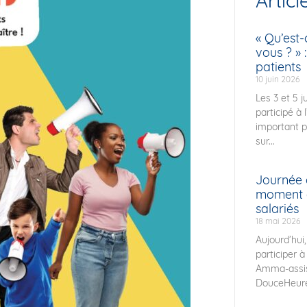
Articl
« Qu’est-
vous ? » 
patients
10 juin 2026
Les 3 et 5 j
participé à l
important p
sur...
Journée 
moment d
salariés
18 mai 2026
Aujourd’hui,
participer 
Amma-assis,
DouceHeure