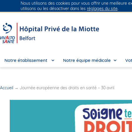
Nous utilisons des cookies pour vous offrir une meilleure e
Groupe Vivalto Santé
Entre nous, la vie
utilisons ou les désactiver dans les
réglages du site
.
Notre établissement
Notre équipe médicale
Vot
Accueil
→
Journée européenne des droits en santé – 30 avril