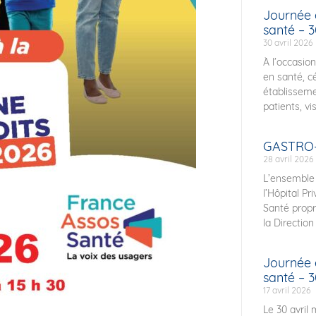
Journée 
santé – 3
30 avril 2026
À l’occasio
en santé, c
établisseme
patients, vi
GASTRO
28 avril 2026
L’ensemble
l’Hôpital P
Santé propr
la Direction
Journée 
santé – 3
17 avril 2026
Le 30 avril