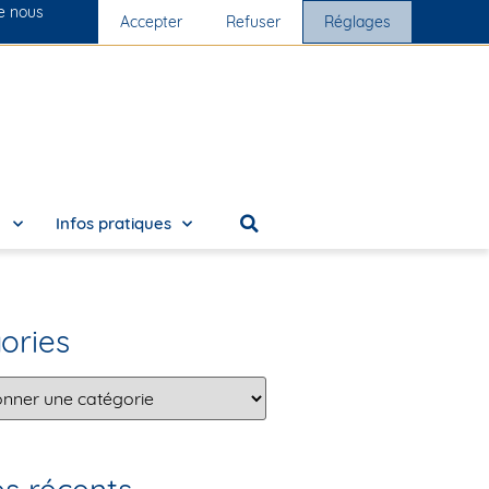
ue nous
s cliniques
Accepter
Nous rejoindre
Refuser
Réglages
e
Infos pratiques
ories