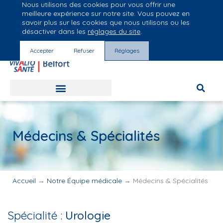
Nous utilisons des cookies pour vous offrir une
Groupe Vivalto Santé
meilleure expérience sur notre site. Vous pouvez en
Entre nous, la vie
savoir plus sur les cookies que nous utilisons ou les
désactiver dans les
réglages du site
.
Accepter
Refuser
Réglages
Médecins & Spécialités
Accueil
→
Notre Équipe médicale
→
Médecins & Spécialités
Spécialité :
Urologie