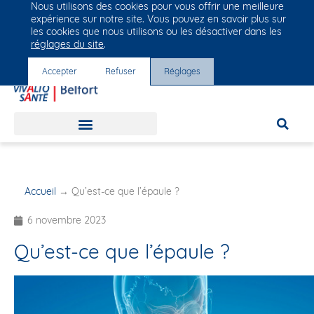
Nous utilisons des cookies pour vous offrir une meilleure
Groupe Vivalto Santé
expérience sur notre site. Vous pouvez en savoir plus sur
Entre nous, la vie
les cookies que nous utilisons ou les désactiver dans les
réglages du site
.
Accepter
Refuser
Réglages
Accueil
→
Qu’est-ce que l’épaule ?
6 novembre 2023
Qu’est-ce que l’épaule ?