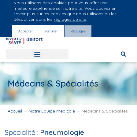
Nous utilisons des cookies pour vous offrir une
Groupe Vivalto Santé
meilleure expérience sur notre site. Vous pouvez en
Entre nous, la vie
savoir plus sur les cookies que nous utilisons ou les
désactiver dans les
réglages du site
.
Accepter
Refuser
Réglages
Médecins & Spécialités
Accueil
→
Notre Équipe médicale
→
Médecins & Spécialités
Spécialité :
Pneumologie